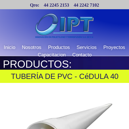
Qro: 44 2245 2153 44 2242 7102
Líderes en Termofusión y Polietileno
Inicio
Nosotros
Productos
Servicios
Proyectos
Capacitacion
Contacto
PRODUCTOS:
TUBERÍA DE PVC - CéDULA 40