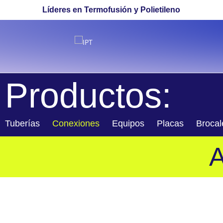
Líderes en Termofusión y Polietileno
Productos:
Tuberías
Conexiones
Equipos
Placas
Brocal
IPT ofrece CONEXIONES PEAD liso inyectadas y se