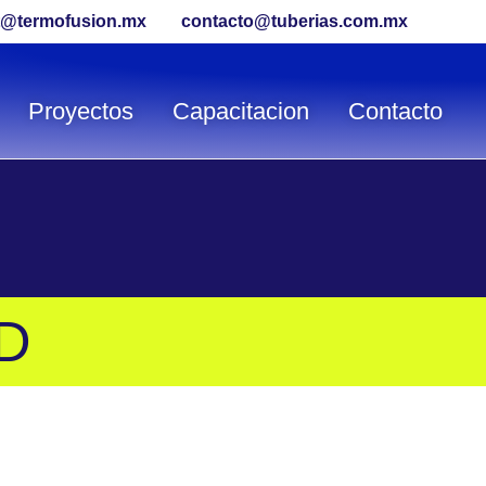
t@termofusion.mx
contacto@tuberias.com.mx
Proyectos
Capacitacion
Contacto
D
uestras conexiones de Polietileno de Alta Densidad