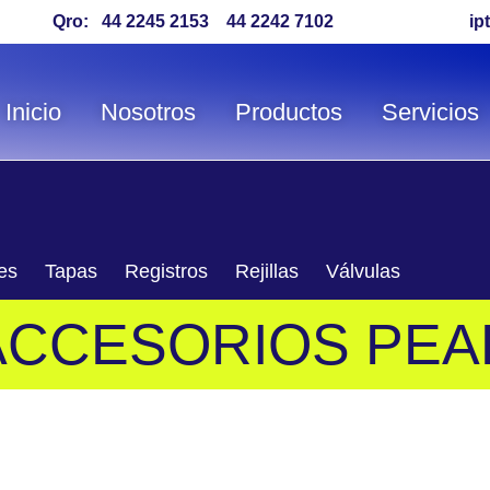
Qro:
44 2245 2153
44 2242 7102
ip
Inicio
Nosotros
Productos
Servicios
es
Tapas
Registros
Rejillas
Válvulas
ACCESORIOS PEA
gmentadas tanto para termofusión como electrofusión.
N