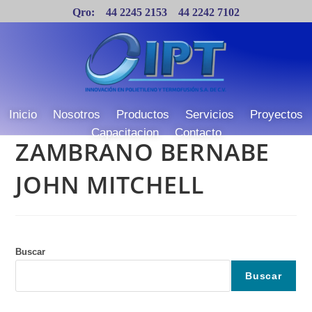
Qro: 44 2245 2153 44 2242 7102
Líderes en Termofusión y Polietileno
Inicio
Nosotros
Productos
Servicios
Proyectos
Capacitacion
Contacto
ZAMBRANO BERNABE
JOHN MITCHELL
Buscar
Buscar